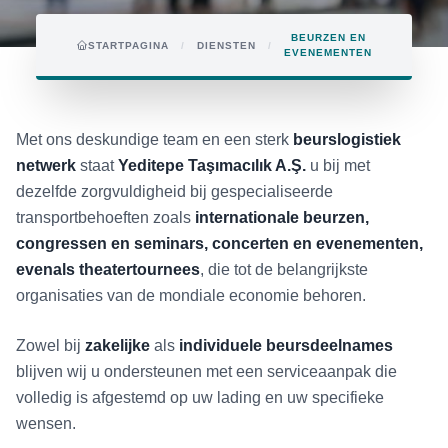
BEURZEN EN
STARTPAGINA
/
DIENSTEN
/
EVENEMENTEN
Met ons deskundige team en een sterk
beurslogistiek
netwerk
staat
Yeditepe Taşımacılık A.Ş.
u bij met
dezelfde zorgvuldigheid bij gespecialiseerde
transportbehoeften zoals
internationale beurzen,
congressen en seminars, concerten en evenementen,
evenals theater­tournees
, die tot de belangrijkste
organisaties van de mondiale economie behoren.
Zowel bij
zakelijke
als
individuele beursdeelnames
blijven wij u ondersteunen met een serviceaanpak die
volledig is afgestemd op uw lading en uw specifieke
wensen.